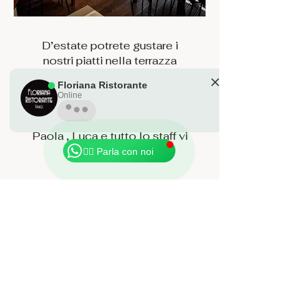
D’estate potrete gustare i
nostri piatti nella terrazza
esterna direttamente nella
Floriana Ristorante
caratteristica piazza
Online
Sant’Antonio oppure nel vicolo
🎈 prenota qui! reserve here!
a ridosso del ristorante.
Powered by InnoTech
Paola , Luca e tutto lo staff vi
aspettano...
🙋‍♂️ Parla con noi