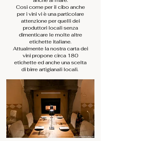
anche al mare.
indicare nome, data e orario per la
Cosi come per il cibo anche
prenotazione
per i vini vi è una particolare
attenzione per quelli dei
Floriana Ristorante
produttori locali senza
Tap to chat
dimenticare le molte altre
etichette italiane.
Attualmente la nostra carta dei
vini propone circa 180
etichette ed anche una scelta
di birre artigianali locali.